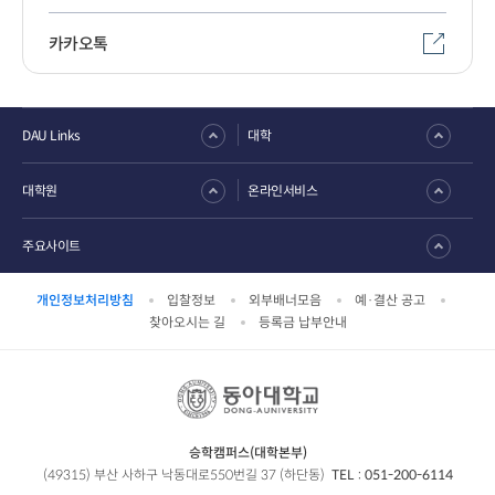
카카오톡
DAU Links
대학
대학원
온라인서비스
주요사이트
개인정보처리방침
입찰정보
외부배너모음
예·결산 공고
찾아오시는 길
등록금 납부안내
승학캠퍼스(대학본부)
(49315) 부산 사하구 낙동대로550번길 37 (하단동)
TEL :
051-200-6114