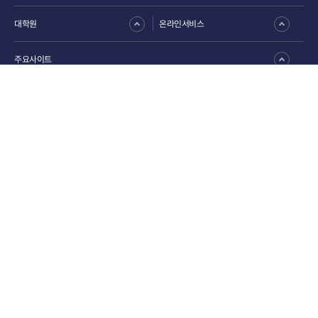
대학원
온라인서비스
주요사이트
개인정보처리방침
입찰정보
외부배너모음
예·결산 공고
찾아오시는 길
등록금 납부안내
승학캠퍼스(대학본부)
(49315) 부산 사하구 낙동대로550번길 37 (하단동)
TEL :
051-200-6114
구덕캠퍼스
(49201) 부산시 서구 대신공원로 32(동대신동 3가)
부민캠퍼스
(49236) 부산시 서구 구덕로 225(부민동 2가)
COPYRIGHT(C) 2023 DONG-A UNIVERSITY ALLRIGHTS RESERVED.