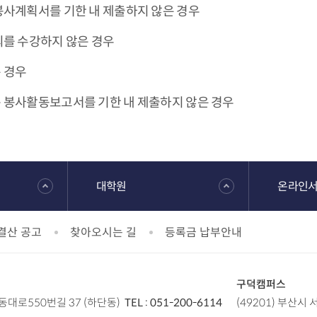
봉사계획서를 기한 내 제출하지 않은 경우
의를 수강하지 않은 경우
 경우
 봉사활동보고서를 기한 내 제출하지 않은 경우
대학원
온라인
결산 공고
찾아오시는 길
등록금 납부안내
구덕캠퍼스
낙동대로550번길 37 (하단동)
TEL :
051-200-6114
(49201) 부산시