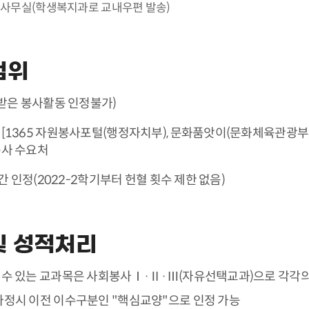
과사무실(학생복지과로 교내우편 발송)
범위
받은 봉사활동 인정불가)
1365 자원봉사포털(행정자치부), 문화품앗이(문화체육관광부)
사 수요처
간 인정(2022-2학기부터 헌혈 횟수 제한 없음)
및 성적처리
수 있는 교과목은 사회봉사Ⅰ·Ⅱ·Ⅲ(자유선택교과)으로 각각의 
사정시 이전 이수구분인 "핵심교양"으로 인정 가능