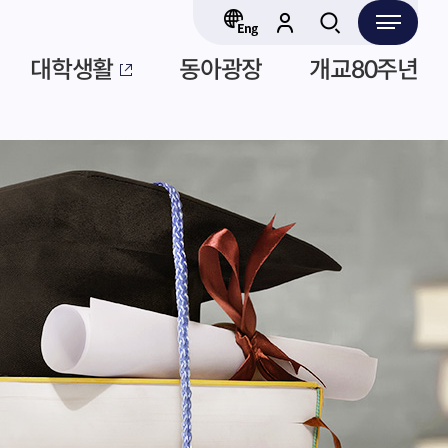
대학생활
동아광장
개교80주년