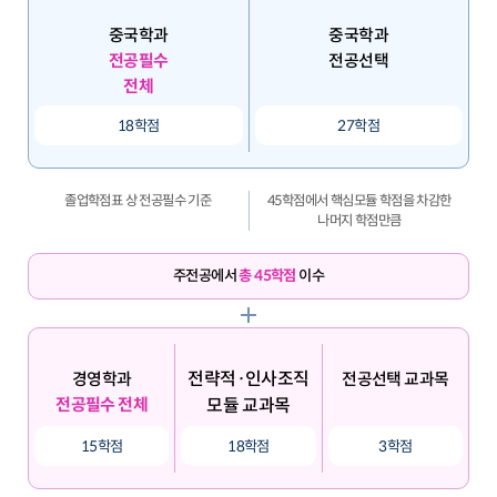
중국학과
중국학과
전공필수
전공선택
전체
18학점
27학점
졸업학점표 상 전공필수 기준
45학점에서 핵심모듈 학점을 차감한
나머지 학점만큼
주전공에서
총 45학점
이수
전략적·인사조직
경영학과
전공선택 교과목
전공필수 전체
모듈 교과목
15학점
18학점
3학점