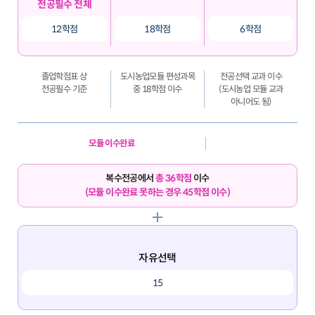
전공필수 전체
12학점
18학점
6학점
졸업학점표 상
도시농업모듈 편성과목
전공선택 교과 이수
전공필수 기준
중 18학점 이수
(도시농업 모듈 교과
아니어도 됨)
모듈 이수완료
복수전공에서
총 36학점
이수
(모듈 이수완료 못하는 경우 45학점 이수)
자유선택
15