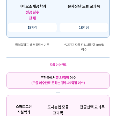
바이오소재공학과
분자진단 모듈 교과목
전공필수
전체
18학점
18학점
졸업학점표 상 전공필수 기준
분자진단 모듈 편성과목 중 18학점
이수
모듈 이수완료
주전공에서
총 36학점
이수
(모듈 이수완료 못하는 경우 45학점 이수)
스마트그린
도시농업 모듈
전공선택 교과목
자원학과
교과목