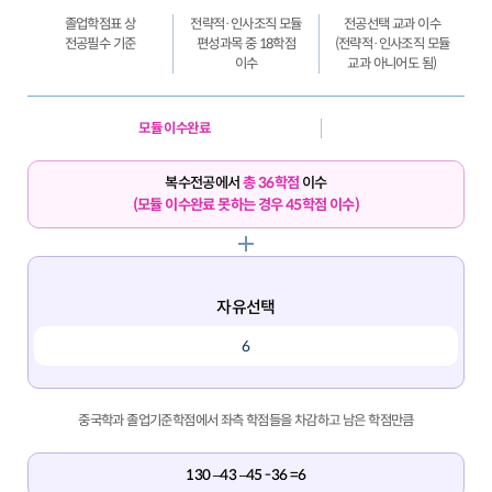
졸업학점표 상
전략적·인사조직 모듈
전공선택 교과 이수
전공필수 기준
편성과목 중 18학점
(전략적·인사조직 모듈
이수
교과 아니어도 됨)
모듈 이수완료
복수전공에서
총 36학점
이수
(모듈 이수완료 못하는 경우 45학점 이수)
자유선택
6
중국학과 졸업기준학점에서 좌측 학점들을 차감하고 남은 학점만큼
130 –43 –45 -36 =6