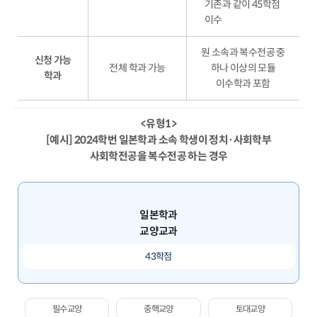
기존과 같이 45학점
이수
원 소속과 복수전공 중
신청 가능
전체 학과 가능
하나 이상의 모듈
학과
이수학과 포함
<유형1>
[예시] 2024학번 일본학과 소속 학생이 정치·사회학부
사회학전공을 복수전공 하는 경우
일본학과
교양교과
43학점
필수교양
중핵교양
토대교양