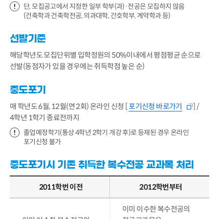
단, 모집공고에서 지정한 일부 학부(과)·전공은 모집하지 않음
(건축학과 건축학전공, 의과대학, 간호학부, 계약학과 등)
선발기준
해당학년도 모집단위별 입학정원의 50%이내에서 평점평균 순으로
선발(동점자가 있을 경우에는 취득학점 높은 순)
중도포기
매 학년도 6월, 12월(연 2회) 온라인 신청 [
포기신청 바로가기
] /
4학년 1학기 종료전까지
졸업예정학기(통상 4학년 2학기 개강 후)로 등재된 경우 온라인
포기신청 불가
중도포기시 기존 취득한 복수전공 교과목 처리
2011학번 이전
2012학번부터
이미 이수한 복수전공의