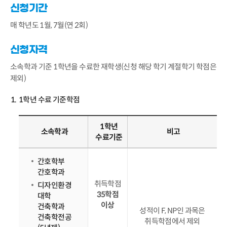
신청기간
매 학년도 1월, 7월(연 2회)
신청자격
소속학과 기준 1학년을 수료한 재학생(신청 해당 학기 계절학기 학점은
제외)
1학년 수료 기준학점
1학년
소속학과
비고
수료기준
간호학부
간호학과
취득학점
디자인환경
35학점
대학
이상
건축학과
성적이 F, NP인 과목은
건축학전공
취득학점에서 제외