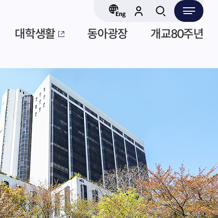
대학생활
동아광장
개교80주년