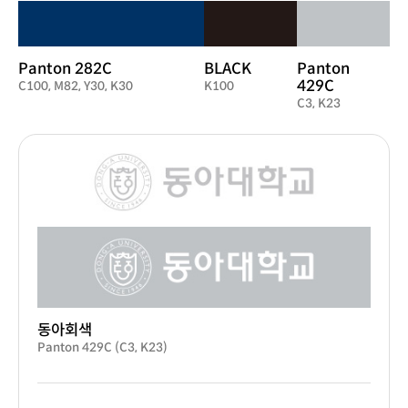
Panton 282C
BLACK
Panton
429C
C100, M82, Y30, K30
K100
C3, K23
동아회색
Panton 429C (C3, K23)