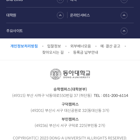
대학원
온라인서비스
주요사이트
개인정보처리방침
입찰정보
외부배너모음
예·결산 공고
찾아오시는 길
등록금 납부안내
승학캠퍼스(대학본부)
(49315) 부산 사하구 낙동대로550번길 37 (하단동)
TEL :
051-200-6114
구덕캠퍼스
(49201) 부산시 서구 대신공원로 32(동대신동 3가)
부민캠퍼스
(49236) 부산시 서구 구덕로 225(부민동 2가)
COPYRIGHT(C) 2023 DONG-A UNIVERSITY ALLRIGHTS RESERVED.