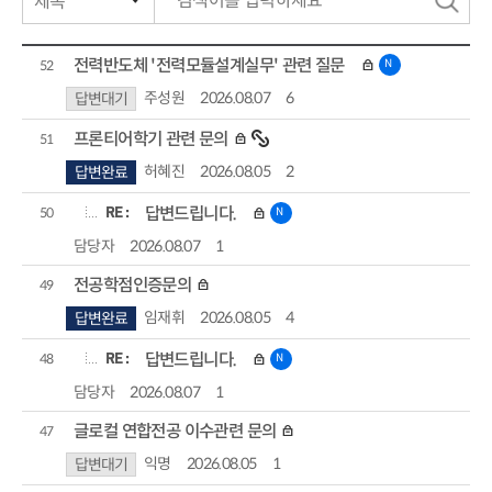
색
작성자
전력반도체 '전력모듈설계실무' 관련 질문
N
52
주성원
2026.08.07
6
작성일자
답변대기
프론티어학기 관련 문의
51
조회수
허혜진
2026.08.05
2
답변완료
RE :
답변드립니다.
N
50
담당자
2026.08.07
1
전공학점인증문의
49
임재휘
2026.08.05
4
답변완료
RE :
답변드립니다.
N
48
담당자
2026.08.07
1
글로컬 연합전공 이수관련 문의
47
익명
2026.08.05
1
답변대기