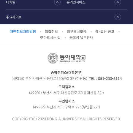
대학원
온라인서비스
주요사이트
개인정보처리방침
입찰정보
외부배너모음
예·결산 공고
찾아오시는 길
등록금 납부안내
승학캠퍼스(대학본부)
(49315) 부산 사하구 낙동대로550번길 37 (하단동)
TEL :
051-200-6114
구덕캠퍼스
(49201) 부산시 서구 대신공원로 32(동대신동 3가)
부민캠퍼스
(49236) 부산시 서구 구덕로 225(부민동 2가)
COPYRIGHT(C) 2023 DONG-A UNIVERSITY ALLRIGHTS RESERVED.