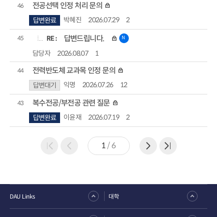
전공선택 인정 처리 문의
46
박혜진
2026.07.29
2
답변완료
RE :
답변드립니다.
N
45
담당자
2026.08.07
1
전력반도체 교과목 인정 문의
44
익명
2026.07.26
12
답변대기
복수전공/부전공 관련 질문
43
이윤재
2026.07.19
2
답변완료
1
/
6
DAU Links
대학