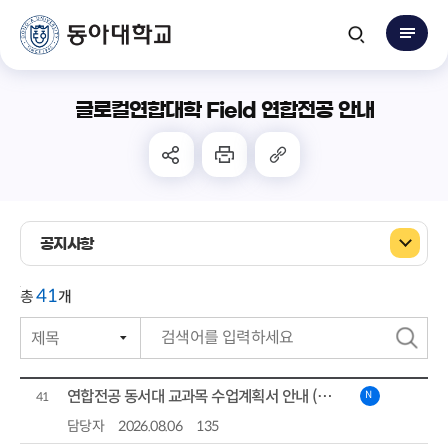
글로컬연합대학 Field 연합전공 안내
공지사항
41
총
개
제목
번호
검
작성자
색
연합전공 동서대 교과목 수업계획서 안내 (첨단콘텐츠 전공)
N
41
작성일자
담당자
2026.08.06
135